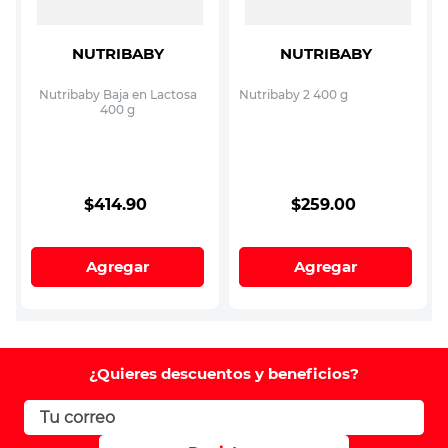
NUTRIBABY
NUTRIBABY
Nutribaby Baja en Lactosa
Nutribaby 2 400 g
400 g
$
414
.
90
$
259
.
00
Agregar
Agregar
¿Quieres descuentos y beneficios?