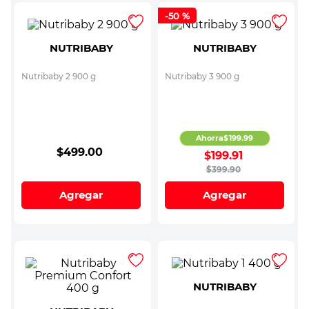
-
50 %
NUTRIBABY
NUTRIBABY
Nutribaby 2 900 g
Nutribaby 3 900 g
Ahorra
$
199
.
99
$
499
.
00
$
199
.
91
$
399
.
90
Agregar
Agregar
NUTRIBABY