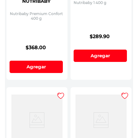
NUTRIBABY
Nutribaby 1 400 g
Nutribaby Premium Confort
400 g
$
289
.
90
$
368
.
00
Agregar
Agregar