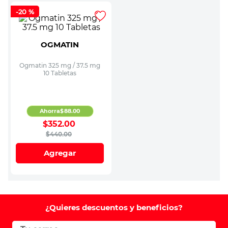
-
20 %
OGMATIN
Ogmatin 325 mg / 37.5 mg
10 Tabletas
Ahorra
$
88
.
00
$
352
.
00
$
440
.
00
Agregar
¿Quieres descuentos y beneficios?