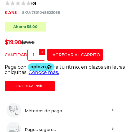
(
0
)
KLYNS
:
7501048623068
Ahorra
$
8
.
00
$
19
.
90
$
27
.
90
＋
－
CALCULAR ENVÍO
Métodos de pago
Pagos seguros