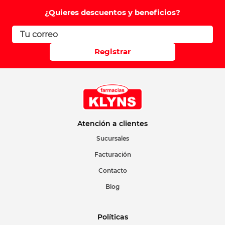
Comentario
¿Quieres descuentos y beneficios?
Califique el producto de 1 a 5 estrellas
Registrar
Su nombre
Correo electrónico
Atención a clientes
Sucursales
Facturación
Escribir comentario
Contacto
Blog
Políticas