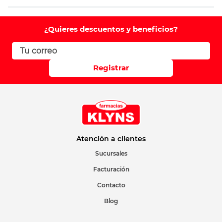
Agregar comentario
Comentario
¿Quieres descuentos y beneficios?
Califique el producto de 1 a 5 estrellas
Registrar
Su nombre
Correo electrónico
Atención a clientes
Sucursales
Facturación
Escribir comentario
Contacto
Blog