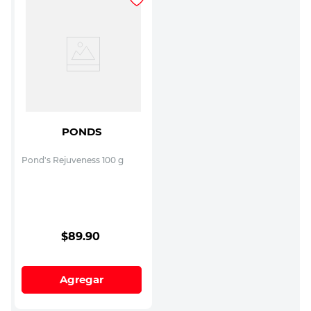
PONDS
Pond's Rejuveness 100 g
$
89
.
90
Agregar