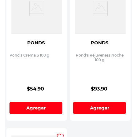
PONDS
PONDS
Pond's Crema S 100 g
Pond's Rejuveness Noche
100 g
$
54
.
90
$
93
.
90
Agregar
Agregar