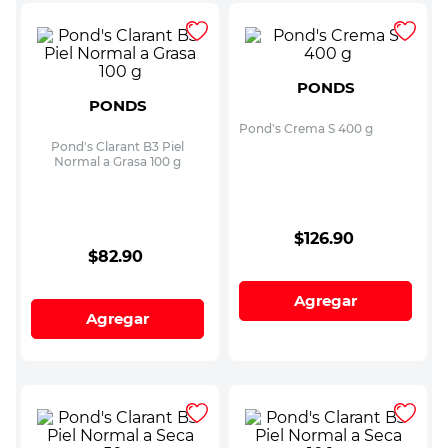
PONDS
PONDS
Pond's Crema S 400 g
Pond's Clarant B3 Piel
Normal a Grasa 100 g
$
126
.
90
$
82
.
90
Agregar
Agregar