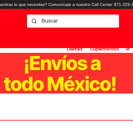
entras lo que necesitas? Comunícate a nuestro Call Center
871-229-1
Buscar
Planes
Dermatologia
Vitaminas
Sucursales
Consulto
⚽️
de
y
CO
Lealtad
Suplementos
⚽️