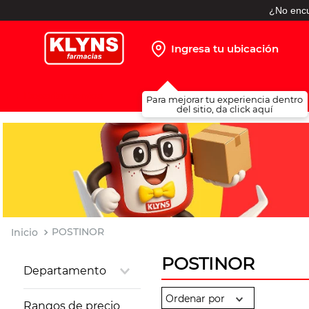
¿No encu
Ingresa tu ubicación
TÉRMINOS MÁS BUSCADOS
Para mejorar tu experiencia dentro
1
.
pañales
del sitio, da click aquí
2
.
protector solar
3
.
leche nido
4
.
misoprostol
5
.
shampoo
6
.
toallitas humedas
POSTINOR
7
.
prueba embarazo
POSTINOR
Departamento
8
.
pañales huggies
Salud Sexual
9
.
ibuprofeno
Rangos de precio