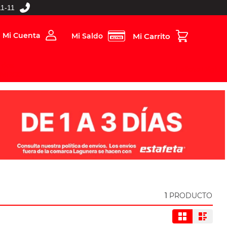
1-11
Mi Cuenta
Mi Saldo
rios
Folleto Digital
MBOS
1
PRODUCTO