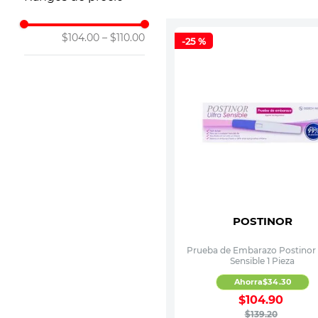
10
.
vitamina
$104.00
–
$110.00
-
25 %
POSTINOR
Prueba de Embarazo Postinor 
Sensible 1 Pieza
Ahorra
$
34
.
30
$
104
.
90
$
139
.
20