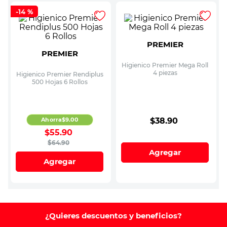
-
14 %
PREMIER
PREMIER
Higienico Premier Mega Roll
4 piezas
Higienico Premier Rendiplus
500 Hojas 6 Rollos
Ahorra
$
9
.
00
$
38
.
90
$
55
.
90
$
64
.
90
Agregar
Agregar
¿Quieres descuentos y beneficios?