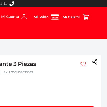
1-11
Mi Cuenta
Mi Saldo
rios
Folleto Digital
MBOS
ante 3 Piezas
:
7501159033589