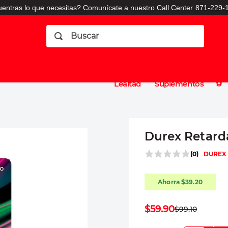
entras lo que necesitas? Comunícate a nuestro Call Center
871-229-1
Buscar
Planes
Dermatologia
Vitaminas
Sucursales
Consulto
⚽️
de
y
CO
Lealtad
Suplementos
⚽️
Durex Retard
(
0
)
DUREX
Ahorra
$
39
.
20
$
59
.
90
$
99
.
10