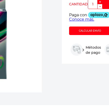
＋
－
CALCULAR ENVÍO
Métodos
de pago