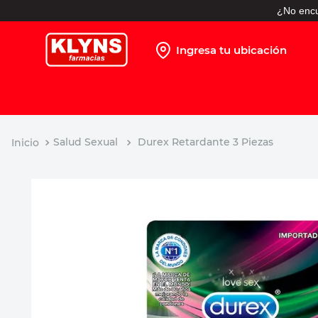
¿No encu
Ingresa tu ubicación
TÉRMINOS MÁS BUSCADOS
1
.
pañales
2
.
protector solar
Salud Sexual
Durex Retardante 3 Piezas
3
.
leche nido
4
.
misoprostol
5
.
shampoo
6
.
toallitas humedas
7
.
prueba embarazo
8
.
pañales huggies
9
.
ibuprofeno