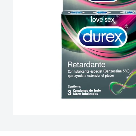
10
.
leche nan