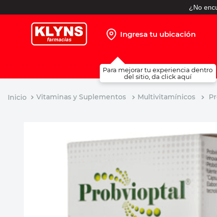
¿No encu
Ingresa tu ubicación
TÉRMINOS MÁS BUSCADOS
Para mejorar tu experiencia dentro
1
.
pañales
del sitio, da click aquí
2
.
protector solar
Vitaminas y Suplementos
Multivitamínicos
Pr
3
.
leche nido
4
.
shampoo
5
.
prueba embarazo
6
.
misoprostol
7
.
toallitas humedas
8
.
pañales huggies
9
.
desodorante