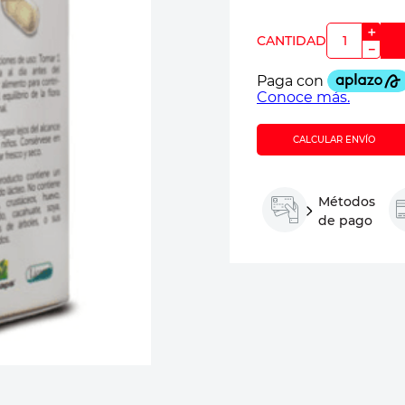
＋
－
CALCULAR ENVÍO
Métodos
de pago