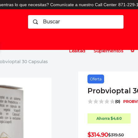
entras lo que necesitas? Comunícate a nuestro Call Center
871-229-1
Buscar
Planes
Dermatologia
Vitaminas
Sucursales
Consulto
⚽️
de
y
CO
Lealtad
Suplementos
⚽️
obvioptal 30 Capsulas
Oferta
Probvioptal 3
(
0
)
PROBV
Ahorra
$
4
.
60
$
314
.
90
$
319
.
50