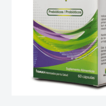
10
.
vitamina