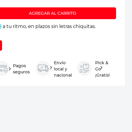
Envío
Pick &
Pagos
local y
Go
seguros
nacional
¡Gratis!