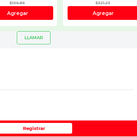
LLAMAR
io
e 1 a 5 estrellas
Registrar