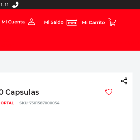
1-11
Mi Cuenta
Mi Saldo
rios
Folleto Digital
MBOS
0 Capsulas
IOPTAL
:
7501587000054