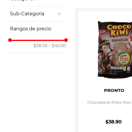
10
.
leche nan
Bebidas
Sub-Categoría
Solubles
Rangos de precio
$38.00
–
$40.00
PRONTO
Chocolate en Polvo Kiwi 
$
38
.
90