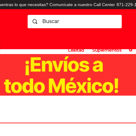
entras lo que necesitas? Comunícate a nuestro Call Center
871-229-1
Buscar
Planes
Dermatologia
Vitaminas
Sucursales
Consulto
⚽️
de
y
CO
Lealtad
Suplementos
⚽️