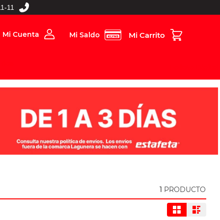
1-11
Mi Cuenta
Mi Saldo
rios
Folleto Digital
MBOS
1
PRODUCTO