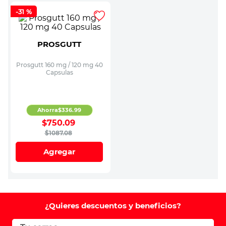
-
31 %
PROSGUTT
Prosgutt 160 mg / 120 mg 40
Capsulas
Ahorra
$
336
.
99
$
750
.
09
$
1087
.
08
Agregar
¿Quieres descuentos y beneficios?