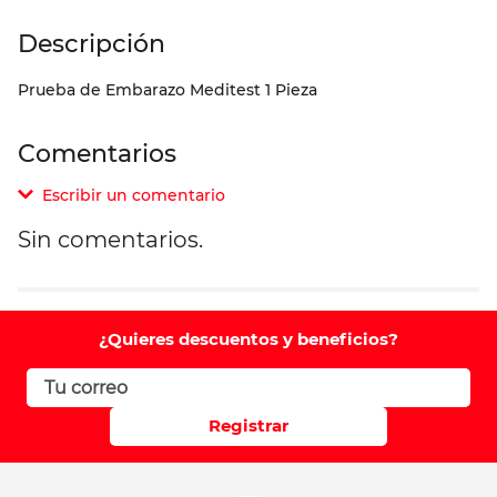
Prueba de Embarazo Meditest 1 Pieza
Comentarios
Escribir un comentario
Sin comentarios.
Agregar comentario
Comentario
¿Quieres descuentos y beneficios?
Califique el producto de 1 a 5 estrellas
Registrar
Su nombre