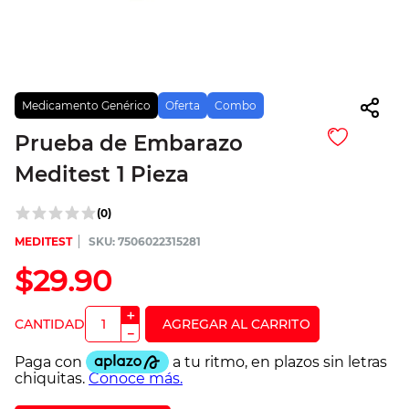
Medicamento Genérico
Oferta
Combo
Prueba de Embarazo
Meditest 1 Pieza
(
0
)
MEDITEST
:
7506022315281
$
29
.
90
＋
－