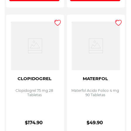
CLOPIDOGREL
MATERFOL
Clopidogrel 75 mg 28
Materfol Acido Folico 4 mg
Tabletas
90 Tabletas
$
174
.
90
$
49
.
90