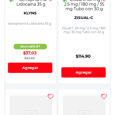
KLYNS
ZISUAL-C
Sensipharma Lidocaina 35 g
Zisual C 50 mg / 2.5 mg / 180
mg / 35 mg Tubo con 30 g
Ahorra
$
15
.
87
$
37
.
03
$
114
.
90
$
52
.
90
Agregar
Agregar