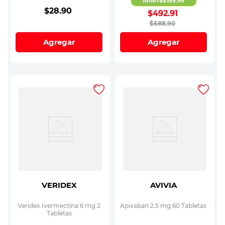
Ahorra
$
195
.
99
$
28
.
90
$
492
.
91
$
688
.
90
Agregar
Agregar
VERIDEX
AVIVIA
Veridex Ivermectina 6 mg 2
Apixaban 2.5 mg 60 Tabletas
Tabletas