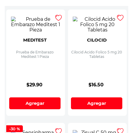
MEDITEST
CILOCID
Prueba de Embarazo
Cilocid Acido Folico 5 mg 20
Meditest 1 Pieza
Tabletas
$
29
.
90
$
16
.
50
Agregar
Agregar
-
30 %