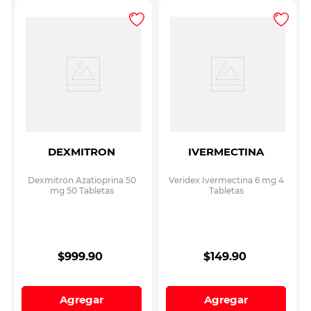
DEXMITRON
IVERMECTINA
Dexmitron Azatioprina 50
Veridex Ivermectina 6 mg 4
mg 50 Tabletas
Tabletas
$
999
.
90
$
149
.
90
Agregar
Agregar