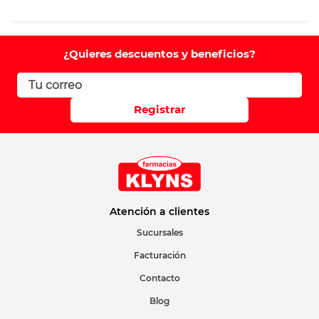
Agregar comentario
Comentario
¿Quieres descuentos y beneficios?
Califique el producto de 1 a 5 estrellas
Registrar
Su nombre
Correo electrónico
Atención a clientes
Sucursales
Facturación
Escribir comentario
Contacto
Blog