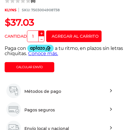
(
0
)
KLYNS
:
7503004908738
$
37
.
03
＋
－
CALCULAR ENVÍO
Métodos de pago
Pagos seguros
Envío local y nacional