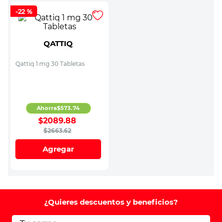
-
22 %
QATTIQ
Qattiq 1 mg 30 Tabletas
Ahorra
$
573
.
74
$
2089
.
88
$
2663
.
62
Agregar
¿Quieres descuentos y beneficios?