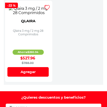
-
33 %
QLAIRA
Qlaira 3 mg / 2 mg 28
Comprimidos
Ahorra
$
260
.
04
$
527
.
96
$
788
.
00
Agregar
¿Quieres descuentos y beneficios?