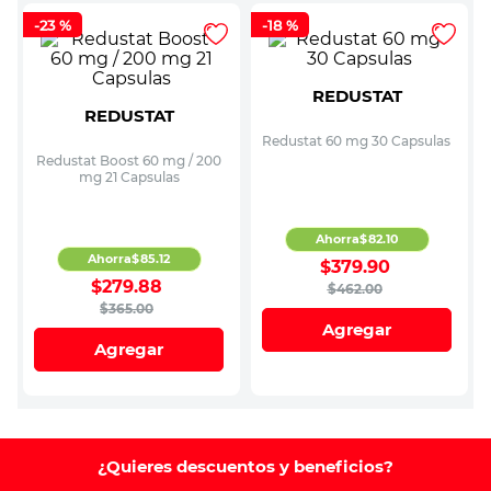
-
23 %
-
18 %
REDUSTAT
REDUSTAT
Redustat 60 mg 30 Capsulas
Redustat Boost 60 mg / 200
mg 21 Capsulas
Ahorra
$
82
.
10
Ahorra
$
85
.
12
$
379
.
90
$
279
.
88
$
462
.
00
$
365
.
00
Agregar
Agregar
¿Quieres descuentos y beneficios?