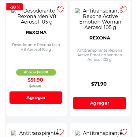
-
28 %
REXONA
REXONA
Desodorante Rexona Men
V8 Aerosol 105 g
Antitranspirante Rexona
Active Emotion Woman
Aerosol 105 g
Ahorra
$
20
.
00
$
51
.
90
$
71
.
90
$
71
.
90
Agregar
Agregar