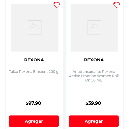
REXONA
REXONA
Talco Rexona Efficient 200 g
Antitranspirante Rexona
Active Emotion Women Roll
On 50 mL
$
97
.
90
$
39
.
90
Agregar
Agregar