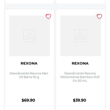
REXONA
REXONA
Desodorante Rexona Men
Desodorante Rexona
V8 Barra 50 g
Motionsense Bamboo Roll
On 50 mL
$
69
.
90
$
39
.
90