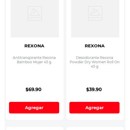
REXONA
REXONA
Antitranspirante Rexona
Desodorante Rexona
Bamboo Mujer 45 g
Powder Dry Women Roll On
45 g
$
69
.
90
$
39
.
90
Agregar
Agregar