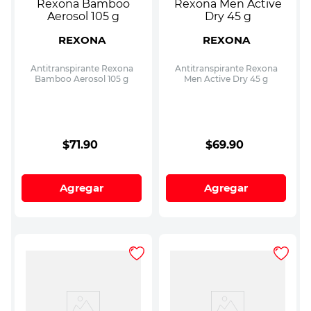
REXONA
REXONA
Antitranspirante Rexona
Antitranspirante Rexona
Bamboo Aerosol 105 g
Men Active Dry 45 g
$
71
.
90
$
69
.
90
Agregar
Agregar