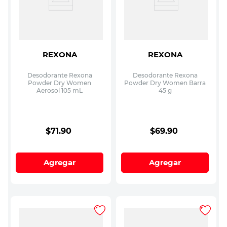
REXONA
REXONA
Desodorante Rexona
Desodorante Rexona
Powder Dry Women
Powder Dry Women Barra
Aerosol 105 mL
45 g
$
71
.
90
$
69
.
90
Agregar
Agregar