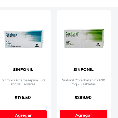
SINFONIL
SINFONIL
Sinfonil Oxcarbazepina 300
Sinfonil Oxcarbazepina 600
mg 20 Tabletas
mg 20 Tabletas
$
176
.
50
$
289
.
90
Agregar
Agregar