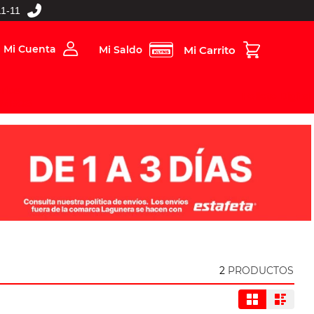
1-11
Mi Cuenta
Mi Saldo
rios
Folleto Digital
MBOS
2
PRODUCTOS