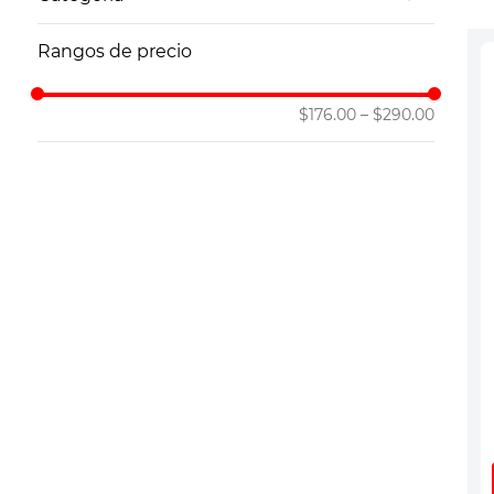
10
.
vitamina
Analgésicos y Antiinflamatorios Genéricos
Rangos de precio
$176.00
–
$290.00