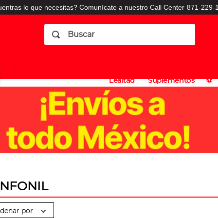
entras lo que necesitas? Comunícate a nuestro Call Center
871-229-1
Buscar
Planes
Dermatologia
Vitaminas
Sucursales
Consulto
⚽️
de
y
CO
Lealtad
Suplementos
⚽️
INFONIL