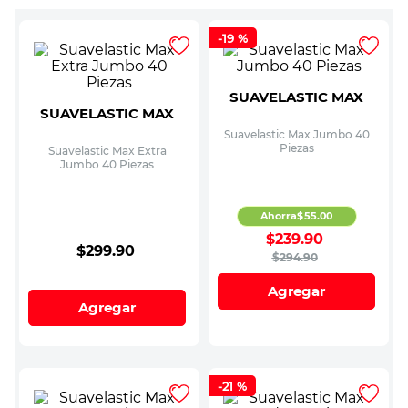
-
19 %
SUAVELASTIC MAX
SUAVELASTIC MAX
Suavelastic Max Jumbo 40
Piezas
Suavelastic Max Extra
Jumbo 40 Piezas
Ahorra
$
55
.
00
$
239
.
90
$
299
.
90
$
294
.
90
Agregar
Agregar
-
21 %