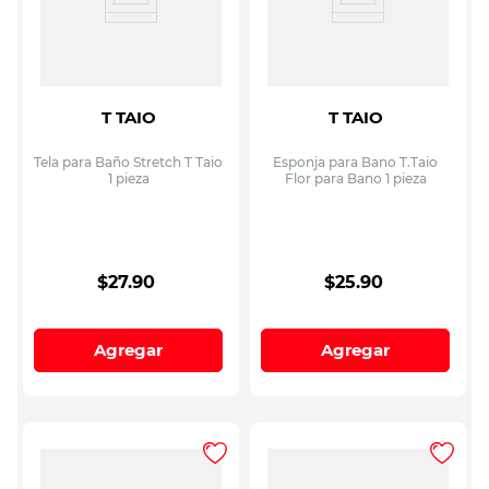
T TAIO
T TAIO
Tela para Baño Stretch T Taio
Esponja para Bano T.Taio
1 pieza
Flor para Bano 1 pieza
$
27
.
90
$
25
.
90
Agregar
Agregar