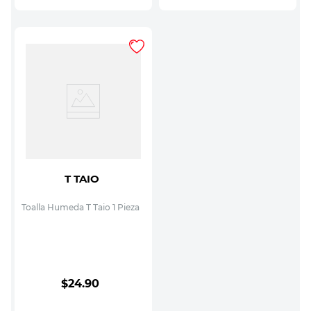
T TAIO
Toalla Humeda T Taio 1 Pieza
$
24
.
90