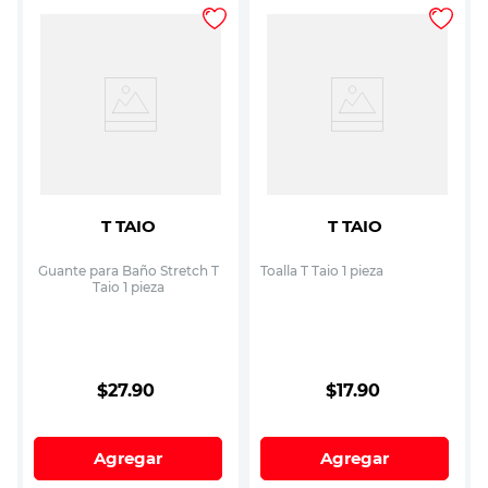
T TAIO
T TAIO
Guante para Baño Stretch T
Toalla T Taio 1 pieza
Taio 1 pieza
$
27
.
90
$
17
.
90
Agregar
Agregar