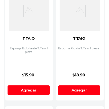
T TAIO
T TAIO
Esponja Exfoliante T.Taio 1
Esponja Rigida T.Taio 1 pieza
pieza
$
15
.
90
$
18
.
90
Agregar
Agregar