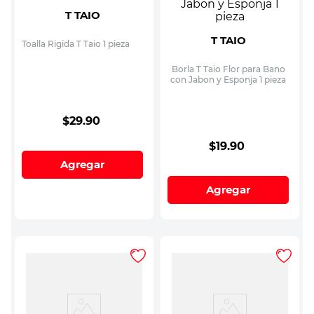
T TAIO
T TAIO
Toalla Rigida T Taio 1 pieza
Borla T Taio Flor para Bano
con Jabon y Esponja 1 pieza
$
29
.
90
$
19
.
90
Agregar
Agregar