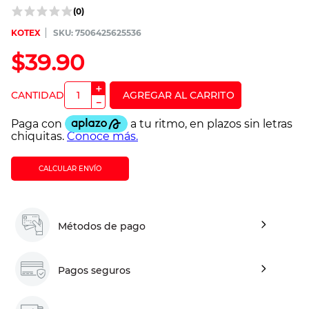
(
0
)
KOTEX
:
7506425625536
$
39
.
90
＋
－
CALCULAR ENVÍO
Métodos de pago
Pagos seguros