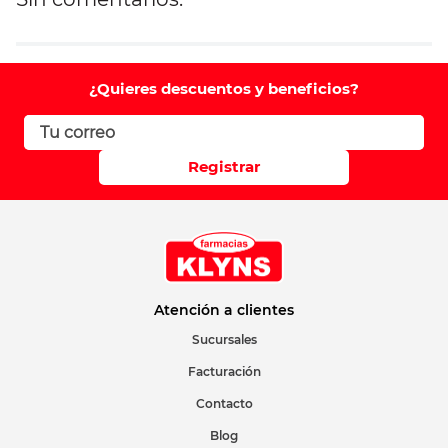
Agregar comentario
Comentario
¿Quieres descuentos y beneficios?
Califique el producto de 1 a 5 estrellas
Registrar
Su nombre
Correo electrónico
Atención a clientes
Sucursales
Facturación
Escribir comentario
Contacto
Blog