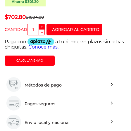
Ahorra
$
301
.
20
$
702
.
80
$
1004
.
00
＋
－
CALCULAR ENVÍO
Métodos de pago
Pagos seguros
Envío local y nacional