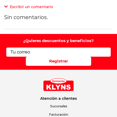
Escribir un comentario
Sin comentarios.
Agregar comentario
Comentario
¿Quieres descuentos y beneficios?
Califique el producto de 1 a 5 estrellas
Registrar
Su nombre
Correo electrónico
Atención a clientes
Sucursales
Facturación