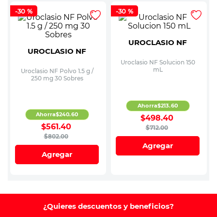
-
30 %
-
30 %
UROCLASIO NF
UROCLASIO NF
Uroclasio NF Solucion 150
mL
Uroclasio NF Polvo 1.5 g /
250 mg 30 Sobres
Ahorra
$
213
.
60
Ahorra
$
240
.
60
$
498
.
40
$
561
.
40
$
712
.
00
$
802
.
00
Agregar
Agregar
¿Quieres descuentos y beneficios?