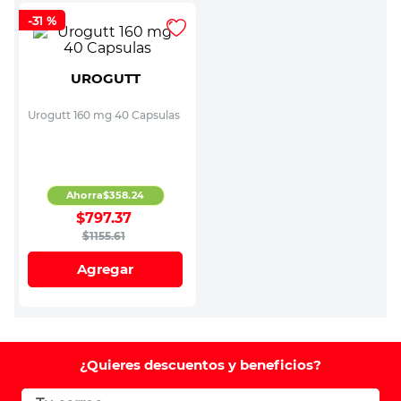
-
31 %
UROGUTT
Urogutt 160 mg 40 Capsulas
Ahorra
$
358
.
24
$
797
.
37
$
1155
.
61
Agregar
¿Quieres descuentos y beneficios?