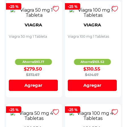
-
25 %
-
25 %
VIAGRA
VIAGRA
Viagra 50 mg 1 Tableta
Viagra 100 mg 1 Tabletas
Ahorra
$
93
.
17
Ahorra
$
103
.
52
$
279
.
50
$
310
.
55
$
372
.
67
$
414
.
07
Agregar
Agregar
-
25 %
-
25 %