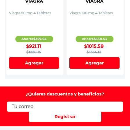
VIAGRA
VIAGRA
Viagra 50 mg 4 Tabletas
Viagra 100 mg 4 Tabletas
Ahorra
$
307
.
04
Ahorra
$
338
.
53
$
921
.
11
$
1015
.
59
$
1228
.
15
$
1354
.
12
Agregar
Agregar
¿Quieres descuentos y beneficios?
Registrar