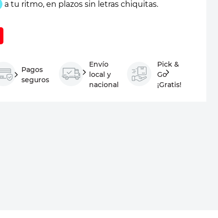
Envío
Pick &
Pagos
local y
Go
seguros
nacional
¡Gratis!