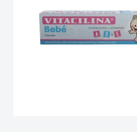
10
.
vitamina