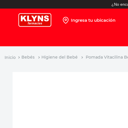
¿No encu
Ingresa tu ubicación
TÉRMINOS MÁS BUSCADOS
1
.
pañales
2
.
protector solar
Bebés
Higiene del Bebé
Pomada Vitacilina B
3
.
leche nido
4
.
shampoo
5
.
prueba embarazo
6
.
misoprostol
7
.
toallitas humedas
8
.
pañales huggies
9
.
desodorante