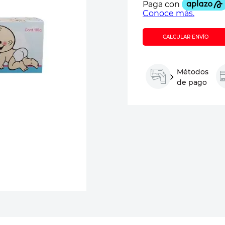
CALCULAR ENVÍO
Métodos
de pago