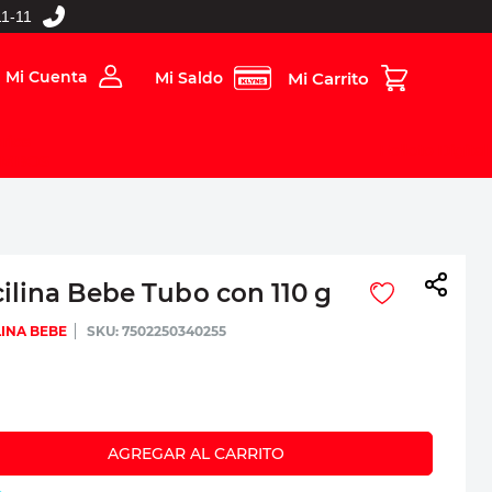
1-11
Mi Cuenta
Mi Saldo
rios
Folleto Digital
MBOS
lina Bebe Tubo con 110 g
LINA BEBE
:
7502250340255