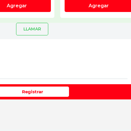
LLAMAR
io
Registrar
e 1 a 5 estrellas