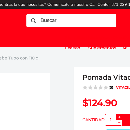
entras lo que necesitas? Comunícate a nuestro Call Center
871-229-1
Buscar
Planes
Dermatologia
Vitaminas
Sucursales
Consulto
⚽️
de
y
CO
Lealtad
Suplementos
⚽️
ebe Tubo con 110 g
Pomada Vitaci
(
0
)
VITACI
$
124
.
90
＋
－