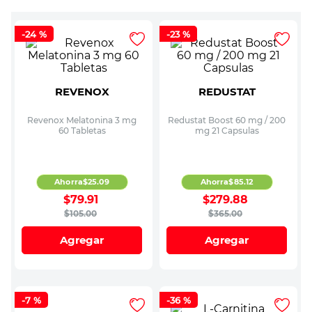
-
24 %
-
23 %
REVENOX
REDUSTAT
Revenox Melatonina 3 mg
Redustat Boost 60 mg / 200
60 Tabletas
mg 21 Capsulas
Ahorra
$
25
.
09
Ahorra
$
85
.
12
$
79
.
91
$
279
.
88
$
105
.
00
$
365
.
00
Agregar
Agregar
-
7 %
-
36 %