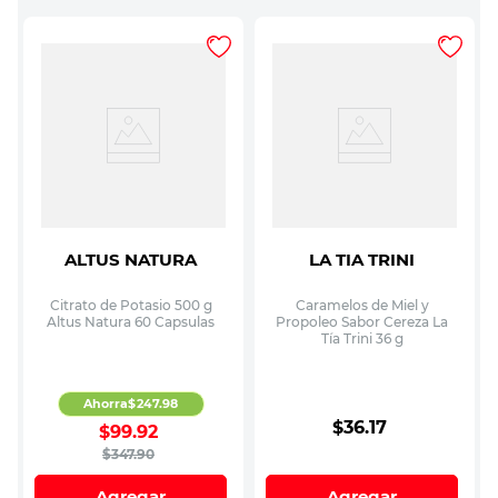
ALTUS NATURA
LA TIA TRINI
Citrato de Potasio 500 g
Caramelos de Miel y
Altus Natura 60 Capsulas
Propoleo Sabor Cereza La
Tía Trini 36 g
Ahorra
$
247
.
98
$
36
.
17
$
99
.
92
$
347
.
90
Agregar
Agregar