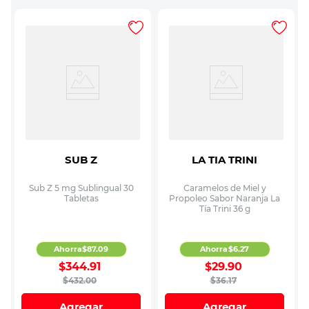
SUB Z
LA TIA TRINI
Sub Z 5 mg Sublingual 30
Caramelos de Miel y
Tabletas
Propoleo Sabor Naranja La
Tía Trini 36 g
Ahorra
$
87
.
09
Ahorra
$
6
.
27
$
344
.
91
$
29
.
90
$
432
.
00
$
36
.
17
Agregar
Agregar