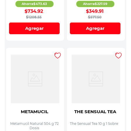
Ahorra
$
473
.
63
Ahorra
$
227
.
59
$
734
.
92
$
349
.
91
$
1208
.
55
$
577
.
50
Agregar
Agregar
METAMUCIL
THE SENSUAL TEA
Metamucil Natural 504 g 72
The Sensual Tea 10 g 1 Sobre
Dosis