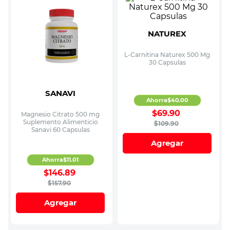
NATUREX
L-Carnitina Naturex 500 Mg
30 Capsulas
SANAVI
Ahorra
$
40
.
00
$
69
.
90
Magnesio Citrato 500 mg
Suplemento Alimenticio
$
109
.
90
Sanavi 60 Capsulas
Agregar
Ahorra
$
11
.
01
$
146
.
89
$
157
.
90
Agregar