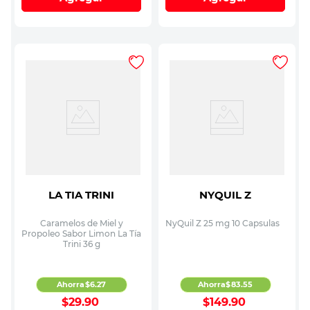
LA TIA TRINI
NYQUIL Z
Caramelos de Miel y
NyQuil Z 25 mg 10 Capsulas
Propoleo Sabor Limon La Tía
Trini 36 g
Ahorra
$
6
.
27
Ahorra
$
83
.
55
$
29
.
90
$
149
.
90