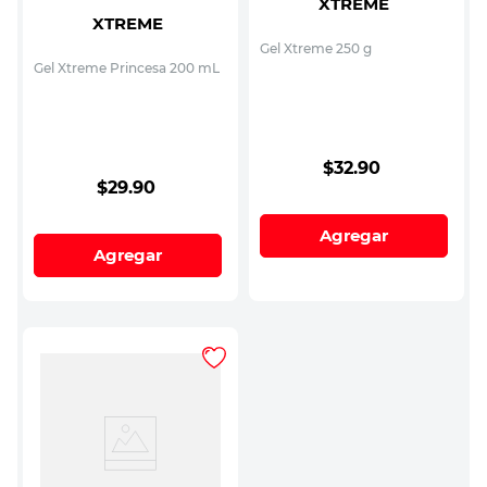
XTREME
XTREME
Gel Xtreme 250 g
Gel Xtreme Princesa 200 mL
$
32
.
90
$
29
.
90
Agregar
Agregar