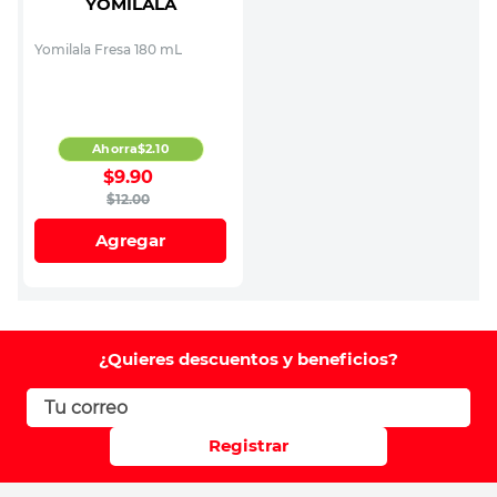
YOMILALA
Yomilala Fresa 180 mL
Ahorra
$
2
.
10
$
9
.
90
$
12
.
00
Agregar
¿Quieres descuentos y beneficios?
Registrar