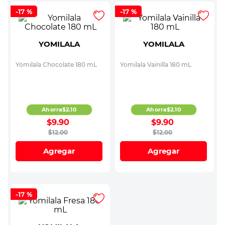
-
17 %
-
17 %
YOMILALA
YOMILALA
Yomilala Chocolate 180 mL
Yomilala Vainilla 180 mL
Ahorra
$
2
.
10
Ahorra
$
2
.
10
$
9
.
90
$
9
.
90
$
12
.
00
$
12
.
00
Agregar
Agregar
-
17 %