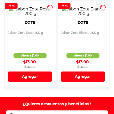
-
7 %
-
7 %
ZOTE
ZOTE
Jabon Zote Rosa 200 g
Jabon Zote Blanco 200 g
Ahorra
$
1
.
00
Ahorra
$
1
.
00
$
13
.
90
$
13
.
90
$
14
.
90
$
14
.
90
Agregar
Agregar
¿Quieres descuentos y beneficios?