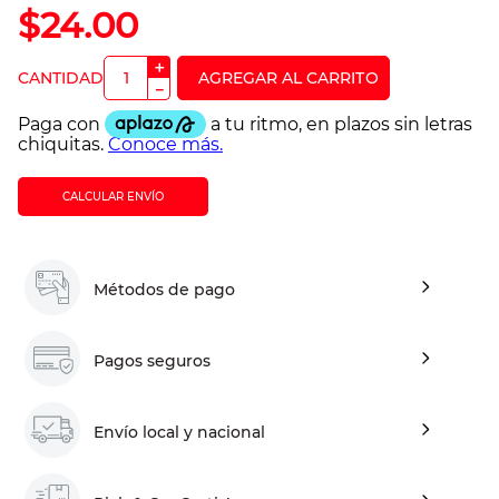
$
24
.
00
＋
－
CALCULAR ENVÍO
Métodos de pago
Pagos seguros
Envío local y nacional