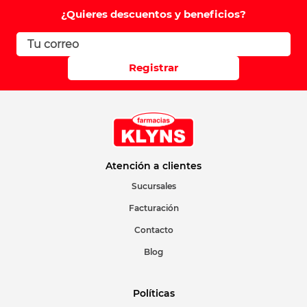
Comentario
¿Quieres descuentos y beneficios?
Califique el producto de 1 a 5 estrellas
Registrar
Su nombre
Correo electrónico
Atención a clientes
Sucursales
Facturación
Escribir comentario
Contacto
Blog
Políticas