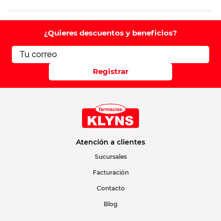
Agregar comentario
Comentario
¿Quieres descuentos y beneficios?
Califique el producto de 1 a 5 estrellas
Registrar
Su nombre
Correo electrónico
Atención a clientes
Sucursales
Facturación
Escribir comentario
Contacto
Blog