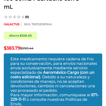
mL
(
0
)
GALACTUS
:
7501125187414
Ahorra
$
206
.
65
$
383
.
79
$
590
.
44
Este medicamento requiere cadena de frío
para su conservación, para envíos nacionales
envía exclusivamente mediante servicio
especializado de
Aeroméxico Cargo (con un
costo adicional)
. Debido a su naturaleza y
condiciones de manejo, no se aceptan
devoluciones, cambios ni cancelaciones una
vez procesado el pedido.
Para mayor información, comuníquese al
871-
229-11-11
o consulte nuestras Políticas de
Envío.