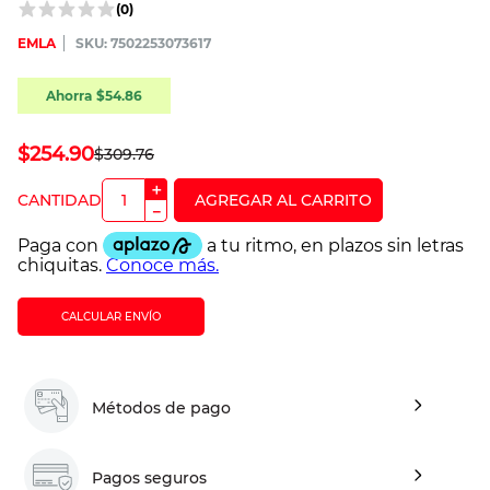
(
0
)
EMLA
:
7502253073617
Ahorra
$
54
.
86
$
254
.
90
$
309
.
76
＋
－
CALCULAR ENVÍO
Métodos de pago
Pagos seguros