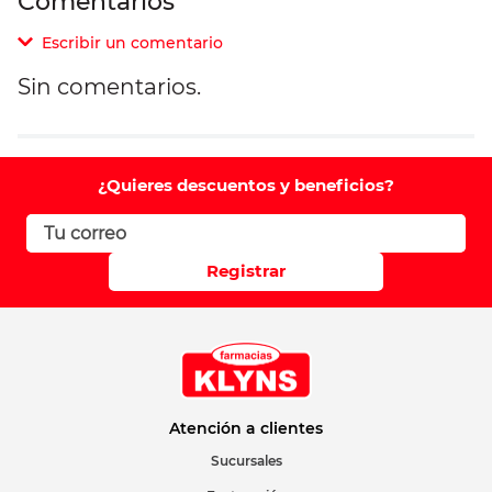
Comentarios
Escribir un comentario
Sin comentarios.
Agregar comentario
Comentario
¿Quieres descuentos y beneficios?
Califique el producto de 1 a 5 estrellas
Registrar
Su nombre
Correo electrónico
Atención a clientes
Sucursales