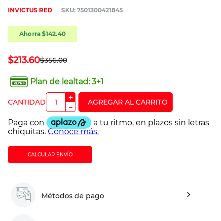
INVICTUS RED
:
7501300421845
Ahorra
$
142
.
40
$
213
.
60
$
356
.
00
Plan de lealtad:
3+1
＋
－
CALCULAR ENVÍO
Métodos de pago