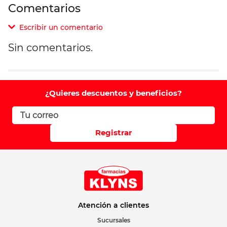
Comentarios
Escribir un comentario
Sin comentarios.
Agregar comentario
Comentario
¿Quieres descuentos y beneficios?
Califique el producto de 1 a 5 estrellas
Registrar
Su nombre
Correo electrónico
Atención a clientes
Sucursales