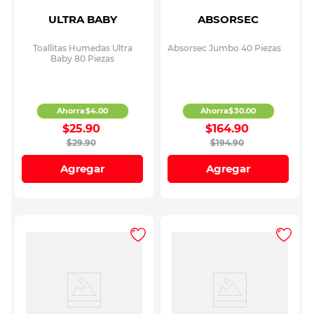
ULTRA BABY
ABSORSEC
Toallitas Humedas Ultra
Absorsec Jumbo 40 Piezas
Baby 80 Piezas
Ahorra
$
4
.
00
Ahorra
$
30
.
00
$
25
.
90
$
164
.
90
$
29
.
90
$
194
.
90
Agregar
Agregar