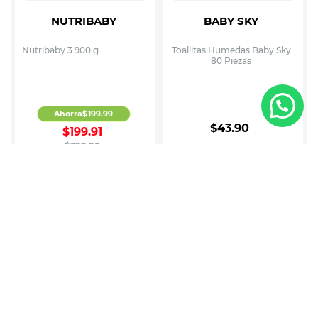
NUTRIBABY
BABY SKY
Nutribaby 3 900 g
Toallitas Humedas Baby Sky
80 Piezas
Ahorra
$
199
.
99
$
43
.
90
$
199
.
91
$
399
.
90
Agregar
Agregar
MOSTRAR MÁS
¿Quieres descuentos y beneficios?