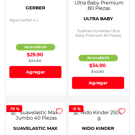
GERBER
ULTRA BABY
Agua Gerber 4 L
Toallitas Humedas Ultra
Baby Premium 80 Piezas
Ahorra
$
5
.
00
$
29
.
90
Ahorra
$
8
.
00
$
34
.
90
$
34
.
90
Agregar
$
42
.
90
Agregar
-
19 %
-
9 %
SUAVELASTIC MAX
NIDO KINDER