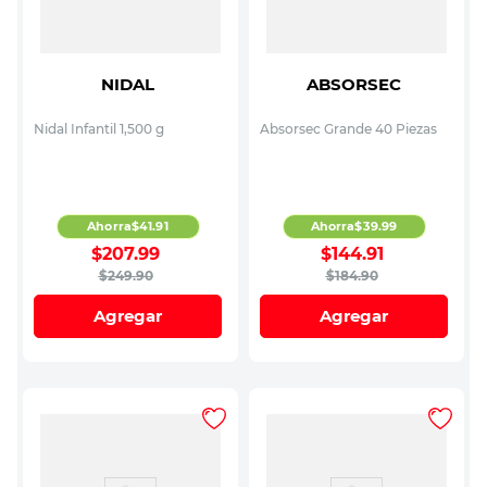
NIDAL
ABSORSEC
Nidal Infantil 1,500 g
Absorsec Grande 40 Piezas
Ahorra
$
41
.
91
Ahorra
$
39
.
99
$
207
.
99
$
144
.
91
$
249
.
90
$
184
.
90
Agregar
Agregar