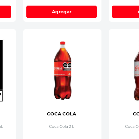
Agregar
COCA COLA
C
mL
Coca Cola 2 L
Coca C