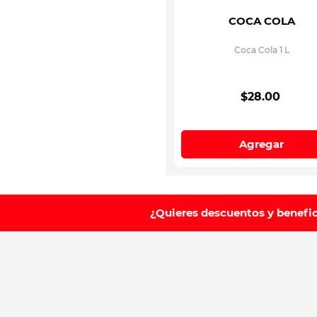
COCA COLA
Coca Cola 1 L
$
28
.
00
Agregar
¿Quieres descuentos y benefi