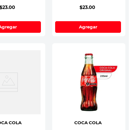
$
23
.
00
$
23
.
00
Agregar
Agregar
OCA COLA
COCA COLA