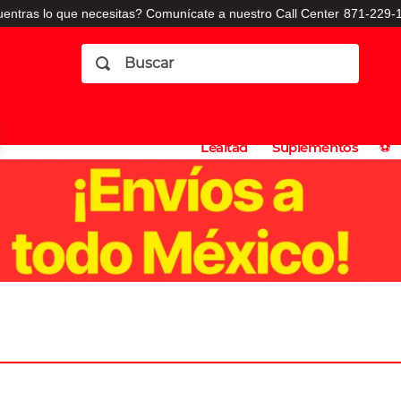
entras lo que necesitas? Comunícate a nuestro Call Center
871-229-1
Buscar
Planes
Dermatologia
Vitaminas
Sucursales
Consulto
⚽️
de
y
CO
Lealtad
Suplementos
⚽️