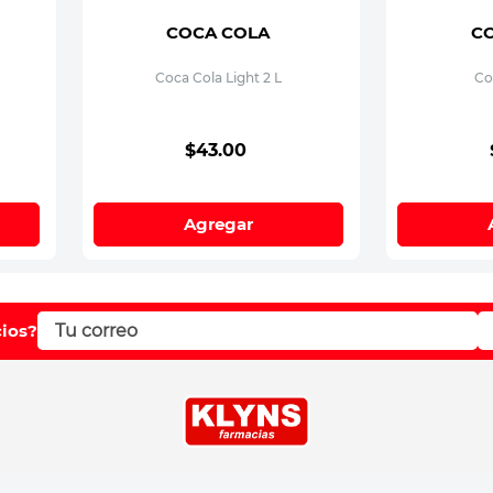
COCA COLA
C
Coca Cola Light 2 L
Co
$
43
.
00
Agregar
cios?