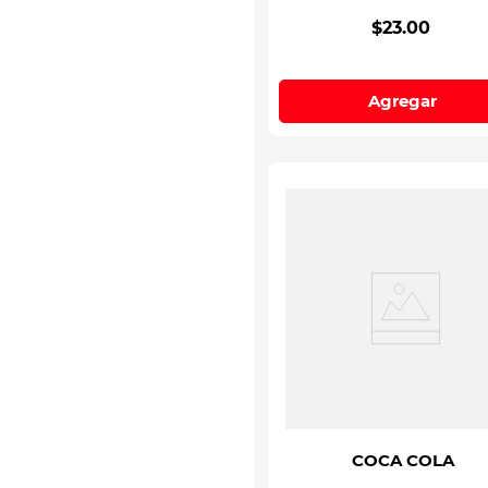
$
23
.
00
Agregar
COCA COLA