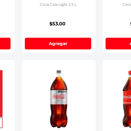
Coca Cola Light 2.5 L
Coca
$
53
.
00
Agregar