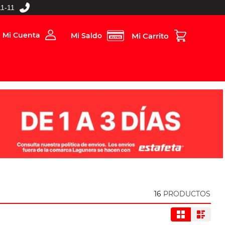
1-11
Mi Cuenta
Mi Saldo
rios
Folleto Digital
MBOS
16
PRODUCTOS