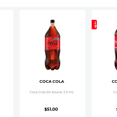
2 x
$115.00
COCA COLA
C
Coca Cola Sin Azucar 2.5 mL
Co
$
51
.
00