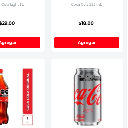
 Cola Light 1 L
Coca Cola 235 mL
$
29
.
00
$
18
.
00
Agregar
Agregar