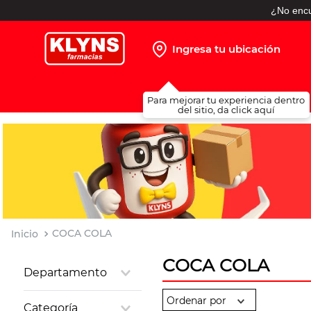
¿No encu
Ingresa tu ubicación
TÉRMINOS MÁS BUSCADOS
Para mejorar tu experiencia dentro
1
.
pañales
del sitio, da click aquí
2
.
protector solar
3
.
leche nido
4
.
misoprostol
5
.
shampoo
6
.
toallitas humedas
COCA COLA
7
.
prueba embarazo
COCA COLA
Departamento
8
.
pañales huggies
Alimentos y
9
.
ibuprofeno
Categoría