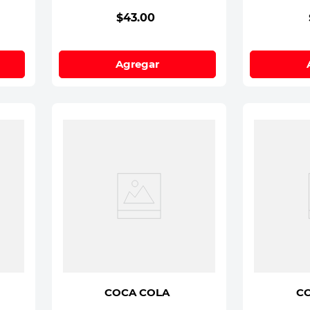
$
43
.
00
Agregar
COCA COLA
C