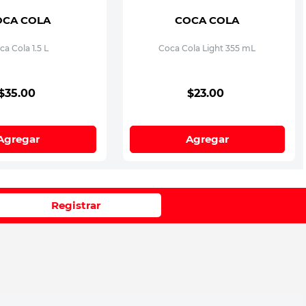
OCA COLA
COCA COLA
ca Cola 1.5 L
Coca Cola Light 355 mL
$
35
.
00
$
23
.
00
Agregar
Agregar
Registrar