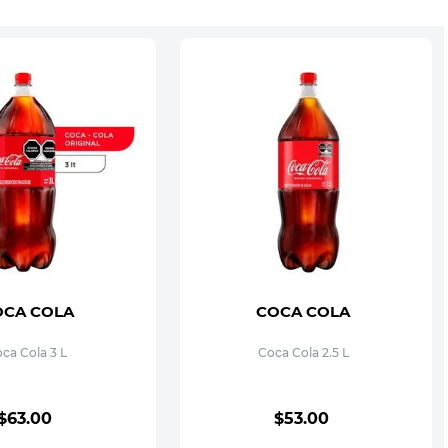
OCA COLA
COCA COLA
ca Cola 3 L
Coca Cola 2.5 L
$
63
.
00
$
53
.
00