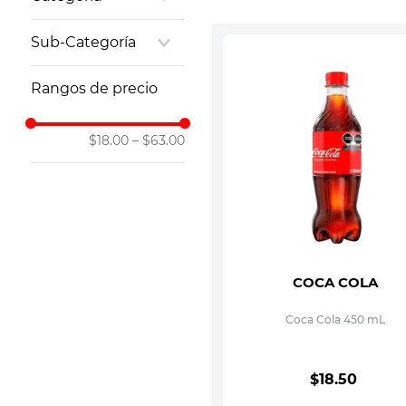
Bebidas
10
.
leche nan
Bebidas
Sub-Categoría
Refrescos
Rangos de precio
$18.00
–
$63.00
COCA COLA
Coca Cola 450 mL
$
18
.
50