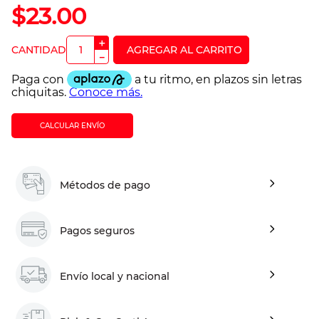
$
23
.
00
＋
－
CALCULAR ENVÍO
Métodos de pago
Pagos seguros
Envío local y nacional