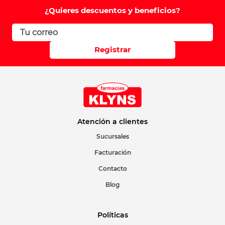
Comentario
¿Quieres descuentos y beneficios?
Califique el producto de 1 a 5 estrellas
Registrar
Su nombre
Correo electrónico
Atención a clientes
Sucursales
Facturación
Escribir comentario
Contacto
Blog
Políticas