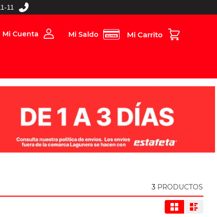
1-11
Mi Cuenta
Mi Saldo
rios
Folleto Digital
MBOS
3
PRODUCTOS