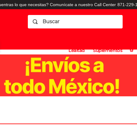
entras lo que necesitas? Comunícate a nuestro Call Center
871-229-1
Buscar
Planes
Dermatologia
Vitaminas
Sucursales
Consulto
⚽️
de
y
CO
Lealtad
Suplementos
⚽️