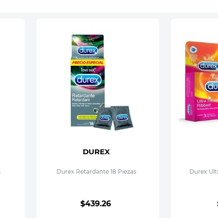
DUREX
s
Durex Retardante 18 Piezas
Durex Ult
$
439
.
26