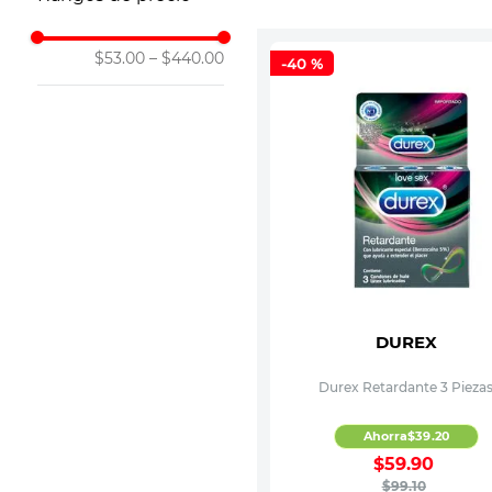
10
.
vitamina
$53.00
–
$440.00
-
40 %
DUREX
Durex Retardante 3 Pieza
Ahorra
$
39
.
20
$
59
.
90
$
99
.
10