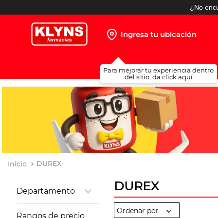
¿No encu
Ingresa tu ubicación
TÉRMINOS MÁS BUSCADOS
Para mejorar tu experiencia dentro
1
.
pañales
del sitio, da click aquí
2
.
protector solar
3
.
leche nido
4
.
misoprostol
5
.
shampoo
6
.
toallitas humedas
DUREX
7
.
prueba embarazo
DUREX
Departamento
8
.
pañales huggies
Salud Sexual
9
.
ibuprofeno
Rangos de precio