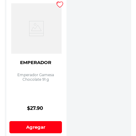
EMPERADOR
Emperador Gamesa
Chocolate 91 g
$
27
.
90
Agregar