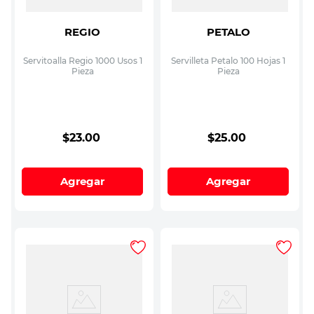
REGIO
PETALO
Servitoalla Regio 1000 Usos 1
Servilleta Petalo 100 Hojas 1
Pieza
Pieza
$
23
.
00
$
25
.
00
Agregar
Agregar