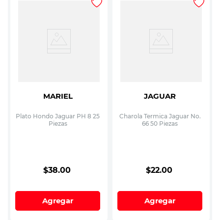
MARIEL
JAGUAR
Plato Hondo Jaguar PH 8 25
Charola Termica Jaguar No.
Piezas
66 50 Piezas
$
38
.
00
$
22
.
00
Agregar
Agregar