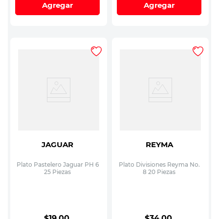
Agregar
Agregar
JAGUAR
REYMA
Plato Pastelero Jaguar PH 6
Plato Divisiones Reyma No.
25 Piezas
8 20 Piezas
$
19
.
00
$
34
.
00