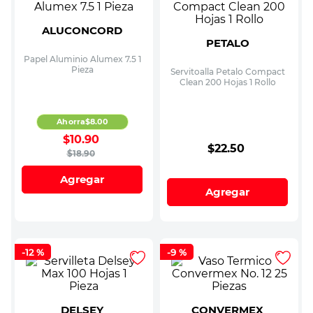
ALUCONCORD
PETALO
Papel Aluminio Alumex 7.5 1
Pieza
Servitoalla Petalo Compact
Clean 200 Hojas 1 Rollo
Ahorra
$
8
.
00
$
10
.
90
$
22
.
50
$
18
.
90
Agregar
Agregar
-
12 %
-
9 %
DELSEY
CONVERMEX