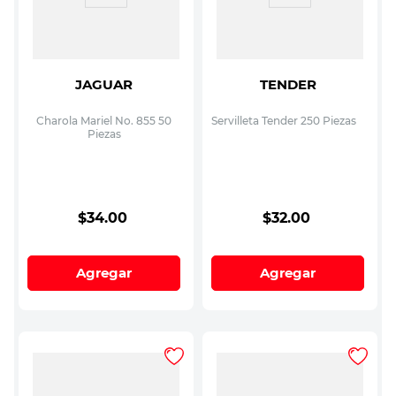
JAGUAR
TENDER
Charola Mariel No. 855 50
Servilleta Tender 250 Piezas
Piezas
$
34
.
00
$
32
.
00
Agregar
Agregar