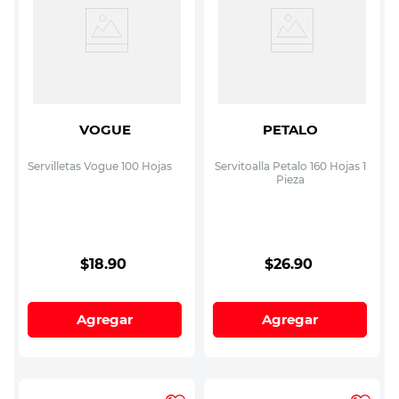
VOGUE
PETALO
Servilletas Vogue 100 Hojas
Servitoalla Petalo 160 Hojas 1
Pieza
$
18
.
90
$
26
.
90
Agregar
Agregar