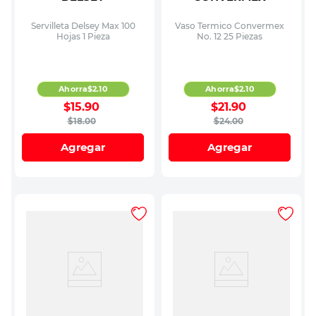
Servilleta Delsey Max 100
Vaso Termico Convermex
Hojas 1 Pieza
No. 12 25 Piezas
Ahorra
$
2
.
10
Ahorra
$
2
.
10
$
15
.
90
$
21
.
90
$
18
.
00
$
24
.
00
Agregar
Agregar