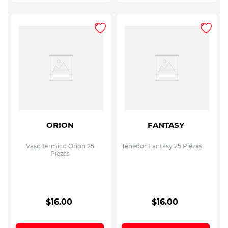
ORION
FANTASY
Vaso termico Orion 25
Tenedor Fantasy 25 Piezas
Piezas
$
16
.
00
$
16
.
00