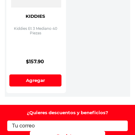
KIDDIES
Kiddies Et 3 Mediano 40
Piezas
$
157
.
90
Agregar
¿Quieres descuentos y beneficios?