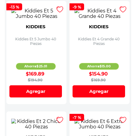
-
13 %
-
9 %
KIDDIES
KIDDIES
Kiddies Et 5 Jumbo 40
Kiddies Et 4 Grande 40
Piezas
Piezas
Ahorra
$
25
.
01
Ahorra
$
15
.
00
$
169
.
89
$
154
.
90
$
194
.
90
$
169
.
90
Agregar
Agregar
-
7 %