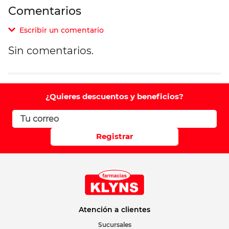
Comentarios
Escribir un comentario
Sin comentarios.
Agregar comentario
Comentario
¿Quieres descuentos y beneficios?
Califique el producto de 1 a 5 estrellas
Registrar
Su nombre
Correo electrónico
Atención a clientes
Sucursales