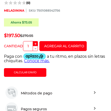
(
0
)
MELADININA
:
7501088542756
Ahorra
$
73
.
05
$
197
.
50
$
270
.
55
＋
－
CALCULAR ENVÍO
Métodos de pago
Pagos seguros