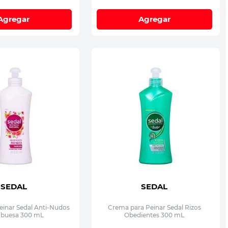
Agregar
Agregar
SEDAL
SEDAL
einar Sedal Anti-Nudos
Crema para Peinar Sedal Rizos
buesa 300 mL
Obedientes 300 mL