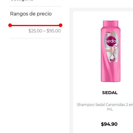
10
.
vitamina
Cuidado del
Rangos de precio
Cabello
$25.00
–
$95.00
SEDAL
Shampoo Sedal Ceramidas 2 en
mL
$
94
.
90