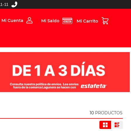
1-11
Mi Cuenta
Mi Saldo
rios
Folleto Digital
MBOS
10
PRODUCTOS