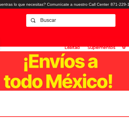
entras lo que necesitas? Comunícate a nuestro Call Center
871-229-1
Buscar
Planes
Dermatologia
Vitaminas
Sucursales
Consulto
⚽️
de
y
CO
Lealtad
Suplementos
⚽️