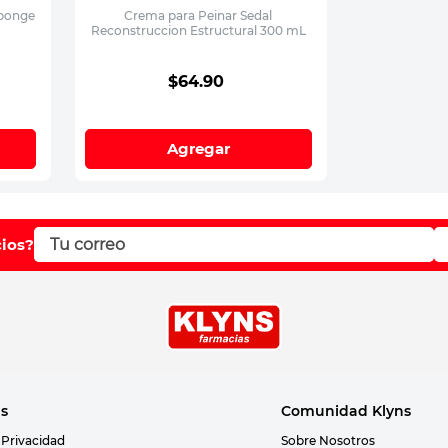
Sponge
Crema para Peinar Sedal
Reconstruccion Estructural 300 mL
$
64
.
90
Agregar
cios?
as
Comunidad Klyns
 Privacidad
Sobre Nosotros