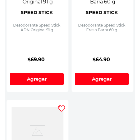
SPEED STICK
SPEED STICK
Desodorante Speed Stick
Desodorante Speed Stick
ADN Original 91 g
Fresh Barra 60 g
$
69
.
90
$
64
.
90
Agregar
Agregar