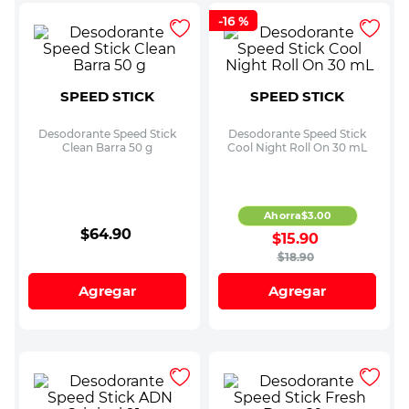
-
16 %
SPEED STICK
SPEED STICK
Desodorante Speed Stick
Desodorante Speed Stick
Clean Barra 50 g
Cool Night Roll On 30 mL
Ahorra
$
3
.
00
$
64
.
90
$
15
.
90
$
18
.
90
Agregar
Agregar