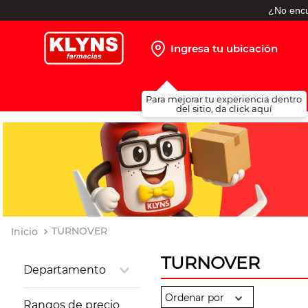
¿No encu
Ingresa tu ubicación
TÉRMINOS MÁS BUSCADOS
Para mejorar tu experiencia dentro
1
.
pañales
del sitio, da click aquí
2
.
protector solar
3
.
leche nido
4
.
shampoo
5
.
misoprostol
6
.
toallitas humedas
TURNOVER
7
.
prueba embarazo
TURNOVER
Departamento
8
.
pañales huggies
Salud Sexual
9
.
ibuprofeno
Rangos de precio