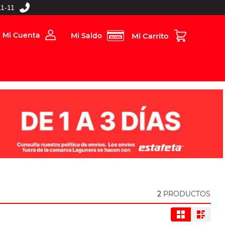
1-11
Mi Cuenta
Mi Saldo
rios
Folleto Digital
MBOS
2
PRODUCTOS