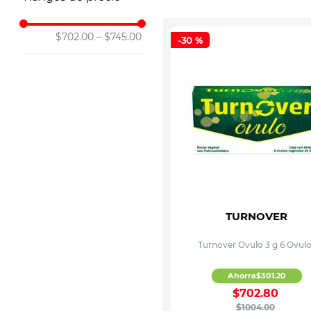
10
.
vitamina
$702.00
–
$745.00
-
30 %
TURNOVER
Turnover Ovulo 3 g 6 Ovul
Ahorra
$
301
.
20
$
702
.
80
$
1004
.
00