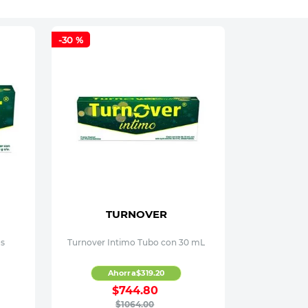
-
30 %
TURNOVER
os
Turnover Intimo Tubo con 30 mL
Ahorra
$
319
.
20
$
744
.
80
$
1064
.
00