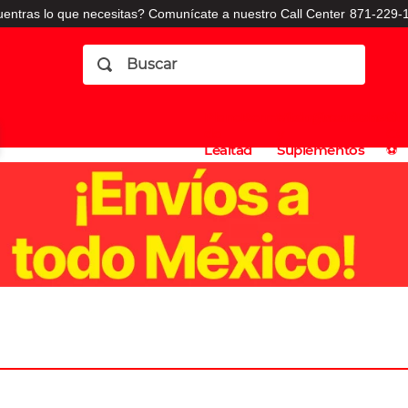
entras lo que necesitas? Comunícate a nuestro Call Center
871-229-1
Buscar
Planes
Dermatologia
Vitaminas
Sucursales
Consulto
⚽️
de
y
CO
Lealtad
Suplementos
⚽️