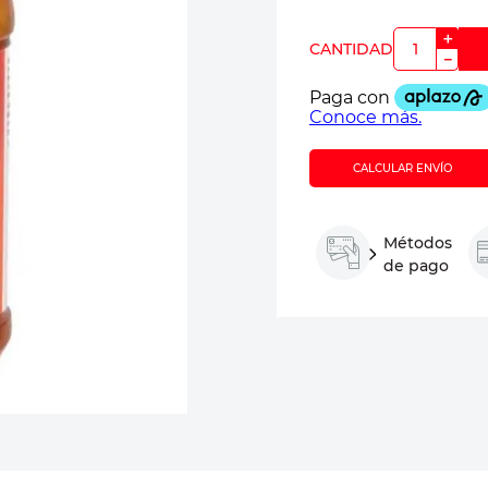
＋
－
CALCULAR ENVÍO
Métodos
de pago