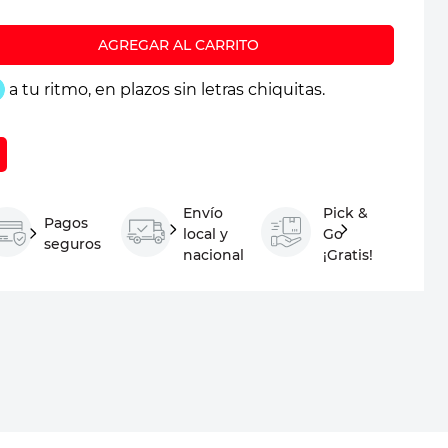
Envío
Pick &
Pagos
local y
Go
seguros
nacional
¡Gratis!