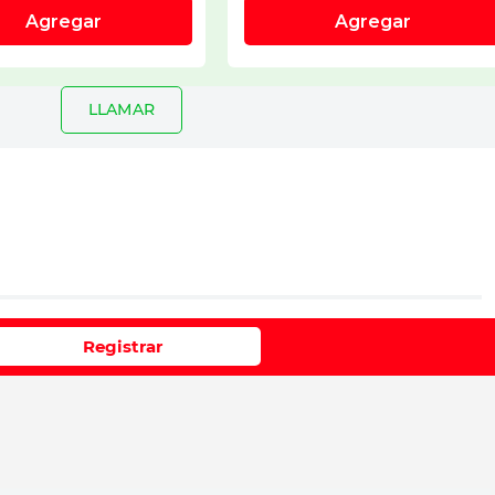
LLAMAR
io
Registrar
e 1 a 5 estrellas