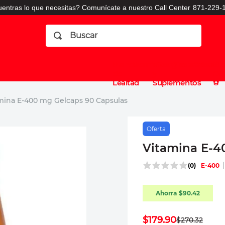
entras lo que necesitas? Comunícate a nuestro Call Center
871-229-1
Buscar
Planes
Dermatologia
Vitaminas
Sucursales
Consulto
⚽️
de
y
CO
Lealtad
Suplementos
⚽️
mina E-400 mg Gelcaps 90 Capsulas
Oferta
Vitamina E-4
(
0
)
E-400
Ahorra
$
90
.
42
$
179
.
90
$
270
.
32