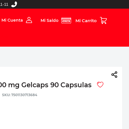
1-11
Mi Cuenta
Mi Saldo
rios
Folleto Digital
MBOS
00 mg Gelcaps 90 Capsulas
:
7501130713684