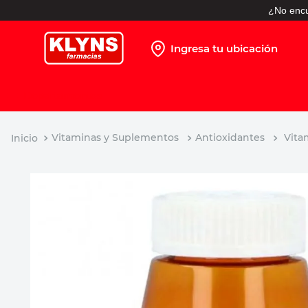
¿No encu
Ingresa tu ubicación
TÉRMINOS MÁS BUSCADOS
1
.
pañales
2
.
protector solar
Vitaminas y Suplementos
Antioxidantes
Vita
3
.
leche nido
4
.
misoprostol
5
.
shampoo
6
.
toallitas humedas
7
.
prueba embarazo
8
.
pañales huggies
9
.
ibuprofeno