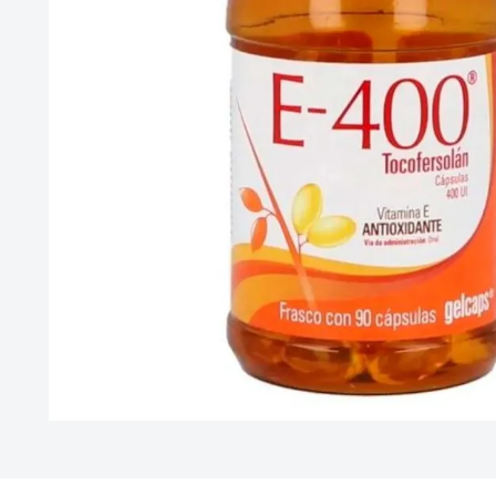
10
.
vitamina