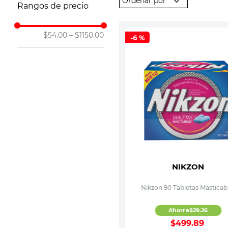
Rangos de precio
10
.
leche nan
ARISTOCAPS
CRUDOX
E-400
$54.00
–
$1150.00
-
6 %
FERDIER
NIKZON
SANAVI
SKINVITA
SNELVIT
VANESIR
NIKZON
Nikzon 90 Tabletas Masticab
Ahorra
$
29
.
26
$
499
.
89