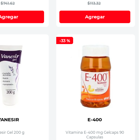
$
741
.
62
$
113
.
32
Agregar
Agregar
-
33 %
VANESIR
E-400
sir Gel 200 g
Vitamina E-400 mg Gelcaps 90
Capsulas