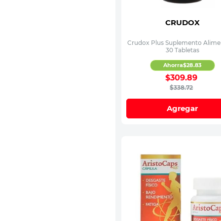
CRUDOX
Crudox Plus Suplemento Alime
30 Tabletas
Ahorra
$
28
.
83
$
309
.
89
$
338
.
72
Agregar