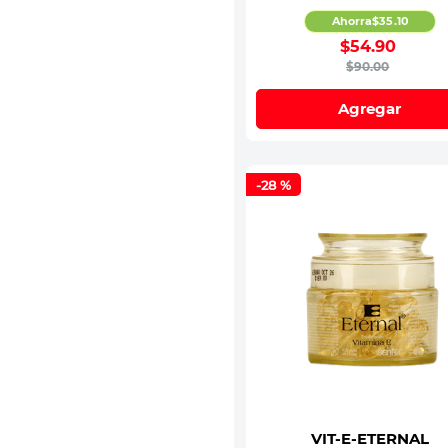
Ahorra
$
35
.
10
$
54
.
90
$
90
.
00
Agregar
-
28 %
VIT-E-ETERNAL