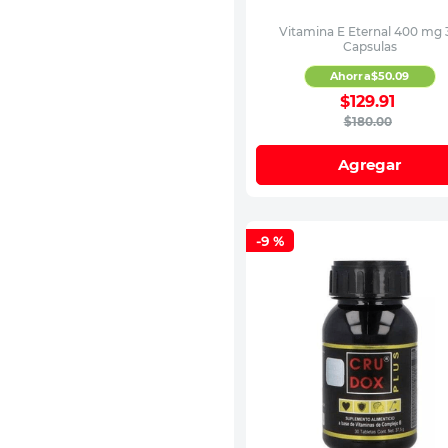
Vitamina E Eternal 400 mg 
Capsulas
Ahorra
$
50
.
09
$
129
.
91
$
180
.
00
Agregar
-
9 %