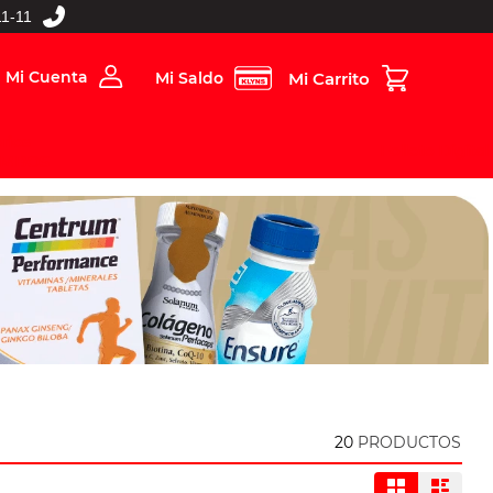
1-11
Mi Cuenta
Mi Saldo
rios
Folleto Digital
MBOS
20
PRODUCTOS