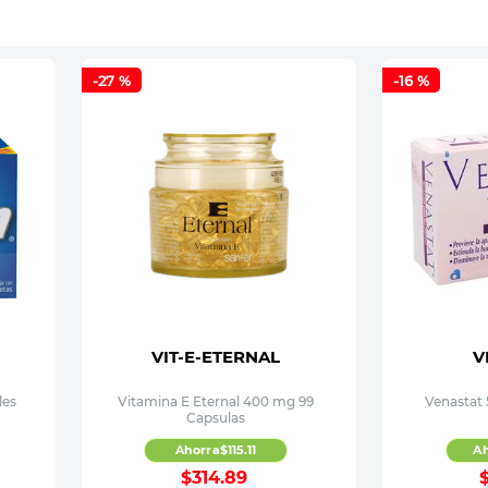
-
27 %
-
16 %
VIT-E-ETERNAL
V
les
Vitamina E Eternal 400 mg 99
Venastat
Capsulas
Ahorra
$
115
.
11
A
$
314
.
89