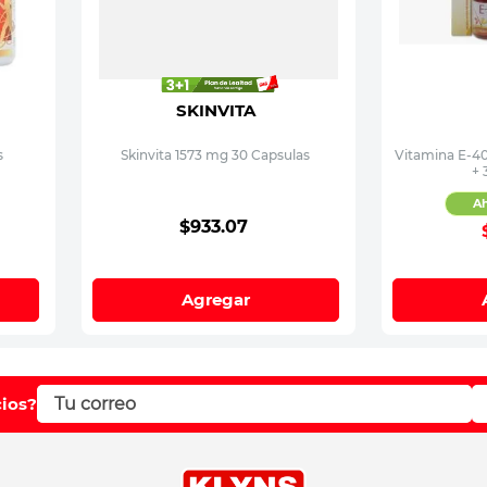
SKINVITA
s
Skinvita 1573 mg 30 Capsulas
Vitamina E-4
+ 
A
$
933
.
07
Agregar
cios?