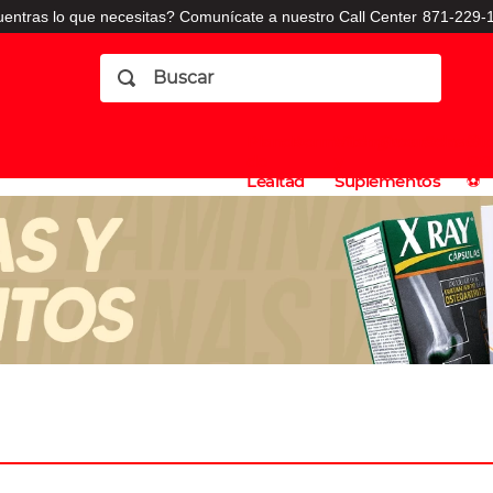
entras lo que necesitas? Comunícate a nuestro Call Center
871-229-1
Buscar
Planes
Dermatologia
Vitaminas
Sucursales
Consulto
⚽️
de
y
CO
Lealtad
Suplementos
⚽️