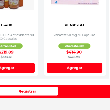
E-400
VENASTAT
00 Duo Antioxidante 90
Venastat 50 mg 30 Capsulas
30 Capsulas
horra
$
113
.
23
Ahorra
$
61
.
89
$
219
.
89
$
414
.
90
$
333
.
12
$
476
.
79
Agregar
Agregar
Registrar