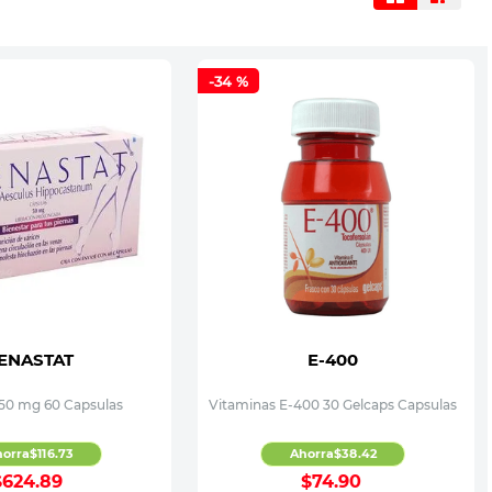
-
34 %
ENASTAT
E-400
 50 mg 60 Capsulas
Vitaminas E-400 30 Gelcaps Capsulas
horra
$
116
.
73
Ahorra
$
38
.
42
$
624
.
89
$
74
.
90