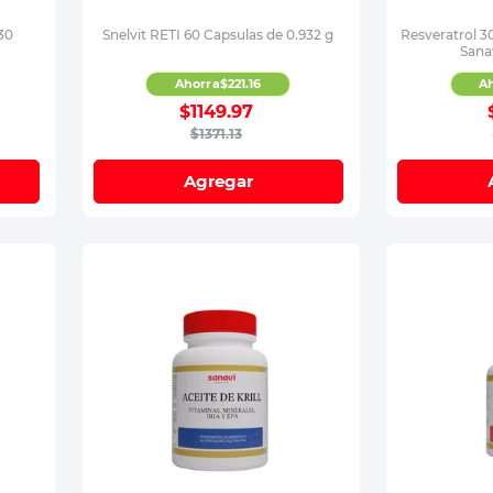
30
Snelvit RETI 60 Capsulas de 0.932 g
Resveratrol 3
Sana
Ahorra
$
221
.
16
A
$
1149
.
97
$
1371
.
13
Agregar