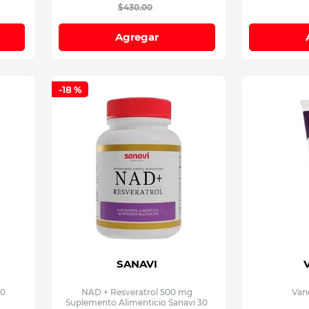
$
430
.
00
Agregar
-
18 %
SANAVI
30
NAD + Resveratrol 500 mg
Vane
Suplemento Alimenticio Sanavi 30