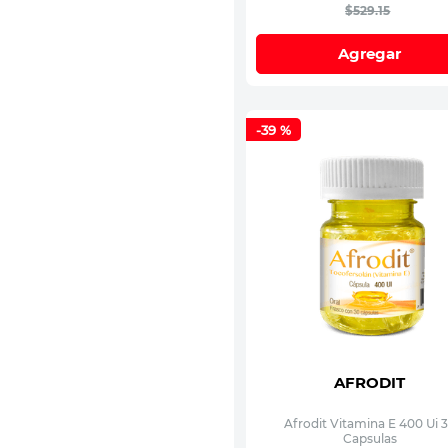
$
529
.
15
Agregar
-
39 %
AFRODIT
Afrodit Vitamina E 400 Ui 
Capsulas