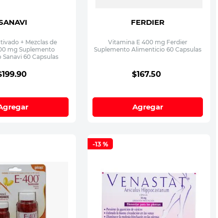
SANAVI
FERDIER
tivado + Mezclas de
Vitamina E 400 mg Ferdier
500 mg Suplemento
Suplemento Alimenticio 60 Capsulas
o Sanavi 60 Capsulas
$
199
.
90
$
167
.
50
Agregar
Agregar
-
13 %