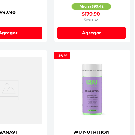
Ahorra
$
90
.
42
$
92
.
90
$
179
.
90
$
270
.
32
Agregar
Agregar
-
16 %
SANAVI
WU NUTRITION