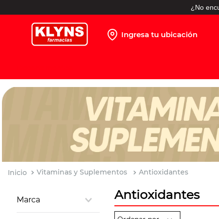
¿No encu
Ingresa tu ubicación
TÉRMINOS MÁS BUSCADOS
1
.
pañales
2
.
protector solar
3
.
leche nido
4
.
misoprostol
5
.
shampoo
6
.
toallitas humedas
Vitaminas y Suplementos
Antioxidantes
7
.
prueba embarazo
Antioxidantes
8
.
pañales huggies
Marca
9
.
ibuprofeno
AFRODIT