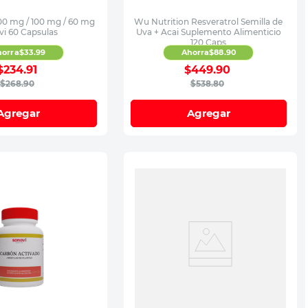
00 mg / 100 mg / 60 mg
Wu Nutrition Resveratrol Semilla de
vi 60 Capsulas
Uva + Acai Suplemento Alimenticio
120 Caps
horra
$
33
.
99
Ahorra
$
88
.
90
$
234
.
91
$
449
.
90
$
268
.
90
$
538
.
80
Agregar
Agregar