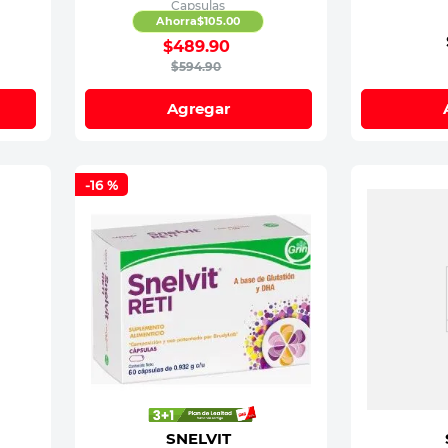
Capsulas
Ahorra
$
105
.
00
$
489
.
90
$
594
.
90
Agregar
-
16 %
SNELVIT